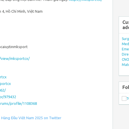
n 4, Hồ Chí Minh, Việt Nam
Cu
ad
Surg
Med/
acaiuytinmksport
Eme
Dire
m/view/mksportcx/
CNO 
Mate
rtcx
portcx
Fo
862/
or/979432
rums/profile/1108368
n Hàng Đầu Việt Nam 2025 on Twitter