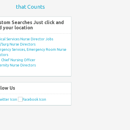
that Counts
stom Searches Just click and
d your location
ical Services Nurse Director Jobs
Surg Nurse Directors
rgency Services, Emergency Room Nurse
ctors
Chief Nursing Officer
rnity Nurse Directors
llow Us