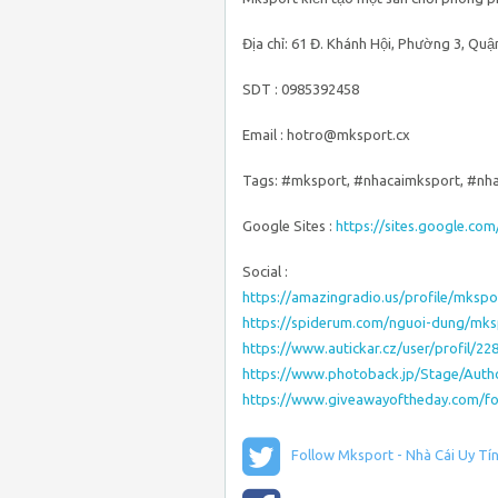
Địa chỉ: 61 Đ. Khánh Hội, Phường 3, Quậ
SDT : 0985392458
Email : hotro@mksport.cx
Tags: #mksport, #nhacaimksport, #nh
Google Sites :
https://sites.google.co
Social :
https://amazingradio.us/profile/mkspo
https://spiderum.com/nguoi-dung/mks
https://www.autickar.cz/user/profil/22
https://www.photoback.jp/Stage/Auth
https://www.giveawayoftheday.com/fo
Follow Mksport - Nhà Cái Uy Tí