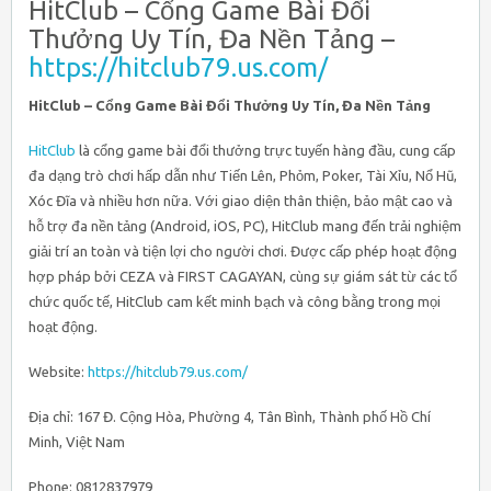
HitClub – Cổng Game Bài Đổi
Thưởng Uy Tín, Đa Nền Tảng –
https://hitclub79.us.com/
HitClub – Cổng Game Bài Đổi Thưởng Uy Tín, Đa Nền Tảng
HitClub
là cổng game bài đổi thưởng trực tuyến hàng đầu, cung cấp
đa dạng trò chơi hấp dẫn như Tiến Lên, Phỏm, Poker, Tài Xỉu, Nổ Hũ,
Xóc Đĩa và nhiều hơn nữa. Với giao diện thân thiện, bảo mật cao và
hỗ trợ đa nền tảng (Android, iOS, PC), HitClub mang đến trải nghiệm
giải trí an toàn và tiện lợi cho người chơi. Được cấp phép hoạt động
hợp pháp bởi CEZA và FIRST CAGAYAN, cùng sự giám sát từ các tổ
chức quốc tế, HitClub cam kết minh bạch và công bằng trong mọi
hoạt động.
Website:
https://hitclub79.us.com/
Địa chỉ: 167 Đ. Cộng Hòa, Phường 4, Tân Bình, Thành phố Hồ Chí
Minh, Việt Nam
Phone: 0812837979